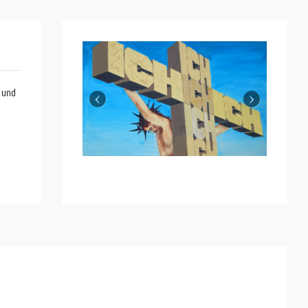
‹
›
 und